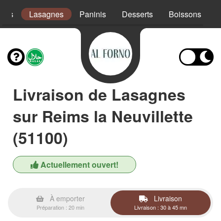
ades
Lasagnes
Paninis
Desserts
Boissons
Livraison de Lasagnes
sur Reims la Neuvillette
(51100)
Actuellement ouvert!
À emporter
Livraison
Préparation : 20 min
Livraison : 30 à 45 mn