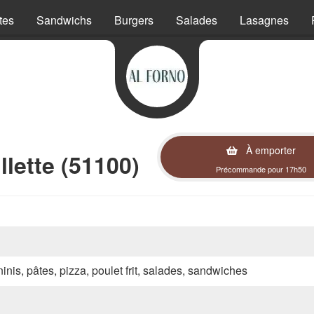
tes
Sandwichs
Burgers
Salades
Lasagnes
À emporter
lette (51100)
Précommande pour 17h50
inis, pâtes, pizza, poulet frit, salades, sandwiches