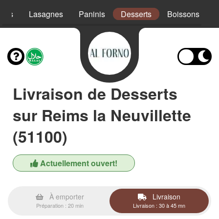
ades
Lasagnes
Paninis
Desserts
Boissons
Livraison de Desserts
sur Reims la Neuvillette
(51100)
Actuellement ouvert!
À emporter
Livraison
Préparation : 20 min
Livraison : 30 à 45 mn