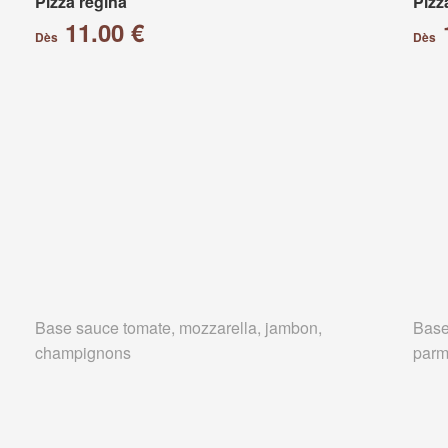
Pizza régina
Pizz
11.00 €
Dès
Dès
Base sauce tomate, mozzarella, jambon,
Base
champignons
parm