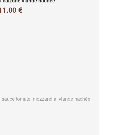
a calzone viande hachée
11.00 €
 sauce tomate, mozzarella, viande hachée,