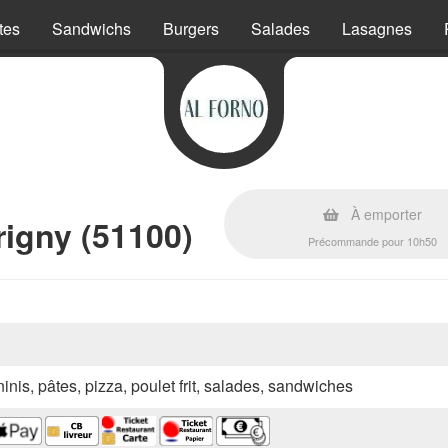
tes
Sandwichs
Burgers
Salades
Lasagnes
À emporter
igny (51100)
Précommande pour 10h50
inis, pâtes, pizza, poulet frit, salades, sandwiches