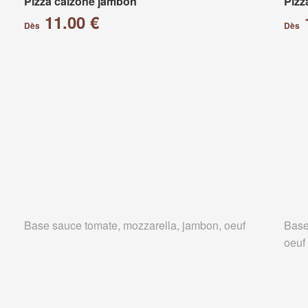
Pizza calzone jambon
Pizz
11.00 €
Dès
Dès
Base sauce tomate, mozzarella, jambon, oeuf
Base
oeuf