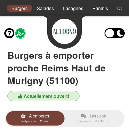
s
Burgers
Salades
Lasagnes
Paninis
Desse
Burgers à emporter
proche Reims Haut de
Murigny (51100)
Actuellement ouvert!
À emporter
Livraison
Préparation : 20 min
Livraison : 30 à 45 mn