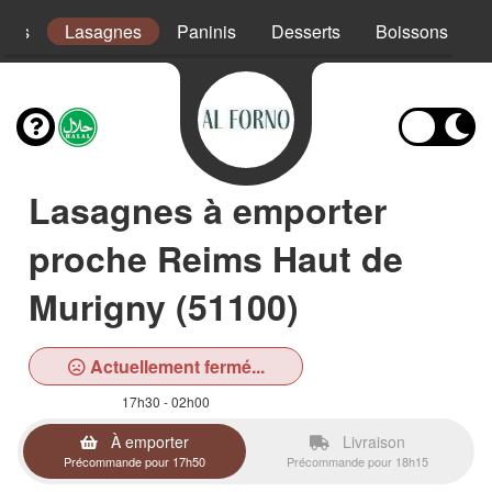
ades
Lasagnes
Paninis
Desserts
Boissons
Lasagnes à emporter
proche Reims Haut de
Murigny (51100)
Actuellement fermé...
17h30 - 02h00
À emporter
Livraison
Précommande pour 17h50
Précommande pour 18h15