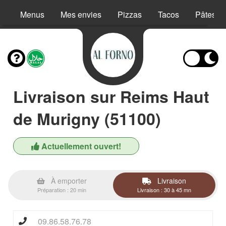
Menus
Mes envies
Pizzas
Tacos
Pâtes
Livraison sur Reims Haut
de Murigny (51100)
Actuellement ouvert!
À emporter
Livraison
Préparation : 20 min
Livraison : 30 à 45 mn
09.86.58.76.78