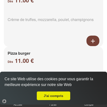
Dès
Crème de truffes, mozzarella, poulet, champignons
Pizza burger
11.00 €
Dès
Ce site Web utilise des cookies pour vous garantir la
Base sauce burger, mozzarella, viande hachée,
meilleure expérience sur notre site Web
oignons, cheddar, poivrons
Livraison sur Reims Haut de Murigny
J'ai compris
Accueil
Panier
Compte