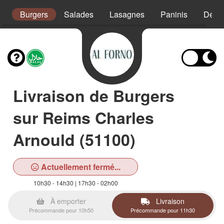
s
Burgers
Salades
Lasagnes
Paninis
Desse
Livraison de Burgers
sur Reims Charles
Arnould (51100)
Actuellement fermé...
10h30 - 14h30 | 17h30 - 02h00
À emporter
Livraison
Précommande pour 10h50
Précommande pour 11h30