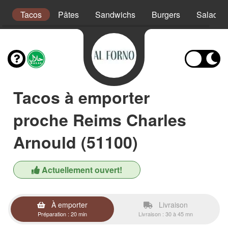
s
Tacos
Pâtes
Sandwichs
Burgers
Salades
Tacos à emporter
proche Reims Charles
Arnould (51100)
Actuellement ouvert!
À emporter
Livraison
Préparation : 20 min
Livraison : 30 à 45 mn