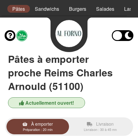
s
Pâtes
Sandwichs
Burgers
Salades
Lasag
Pâtes à emporter
proche Reims Charles
Arnould (51100)
Actuellement ouvert!
À emporter
Livraison
Préparation : 20 min
Livraison : 30 à 45 mn