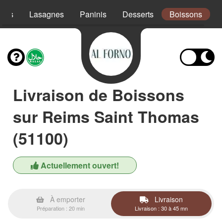
ades
Lasagnes
Paninis
Desserts
Boissons
Livraison de Boissons
sur Reims Saint Thomas
(51100)
Actuellement ouvert!
À emporter
Livraison
Préparation : 20 min
Livraison : 30 à 45 mn