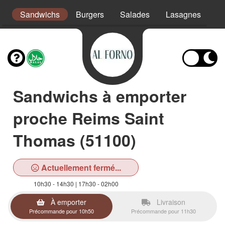
s
Sandwichs
Burgers
Salades
Lasagnes
Pa
Sandwichs à emporter
proche Reims Saint
Thomas (51100)
Actuellement fermé...
10h30 - 14h30 | 17h30 - 02h00
À emporter
Livraison
Précommande pour 10h50
Précommande pour 11h30