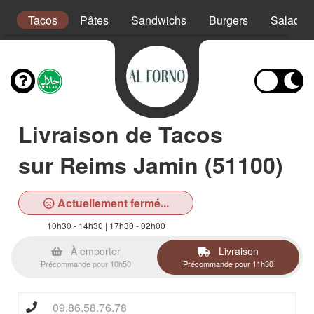
s
Tacos
Pâtes
Sandwichs
Burgers
Salades
Livraison de Tacos
sur Reims Jamin (51100)
Actuellement fermé...
10h30 - 14h30 | 17h30 - 02h00
À emporter
Livraison
Précommande pour 10h50
Précommande pour 11h30
09.86.58.76.78