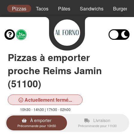
s
Pizzas
Tacos
Pâtes
Sandwichs
Burgers
Pizzas à emporter
proche Reims Jamin
(51100)
Actuellement fermé...
10h30 - 14h30 | 17h30 - 02h00
À emporter
Livraison
Précommande pour 10h50
Précommande pour 11h30