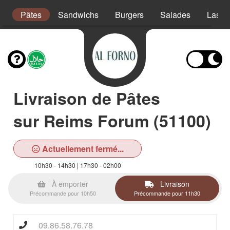
s
Pâtes
Sandwichs
Burgers
Salades
Lasag
Livraison de Pâtes
sur Reims Forum (51100)
Actuellement fermé...
10h30 - 14h30 | 17h30 - 02h00
À emporter
Livraison
Précommande pour 10h50
Précommande pour 11h30
09.86.58.76.78