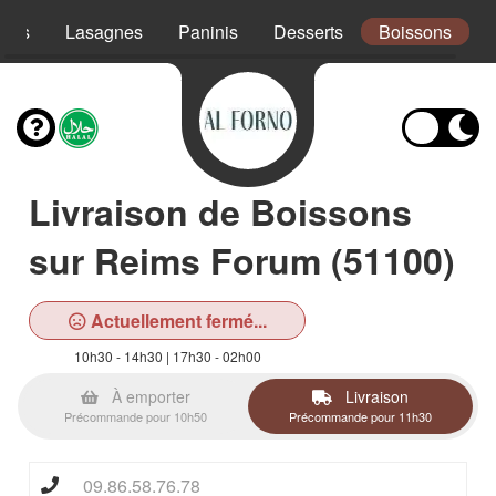
ades
Lasagnes
Paninis
Desserts
Boissons
Livraison de Boissons
sur Reims Forum (51100)
Actuellement fermé...
10h30 - 14h30 | 17h30 - 02h00
À emporter
Livraison
Précommande pour 10h50
Précommande pour 11h30
09.86.58.76.78