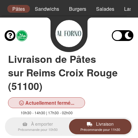
s
Pâtes
Sandwichs
Burgers
Salades
Lasag
Livraison de Pâtes
sur Reims Croix Rouge
(51100)
Actuellement fermé...
10h30 - 14h30 | 17h30 - 02h00
À emporter
Livraison
Précommande pour 10h50
Précommande pour 11h30