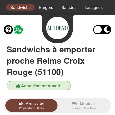
s
Sandwichs
Burgers
Salades
Lasagnes
Pa
Sandwichs à emporter
proche Reims Croix
Rouge (51100)
Actuellement ouvert!
À emporter
Livraison
Préparation : 20 min
Livraison : 30 à 45 mn