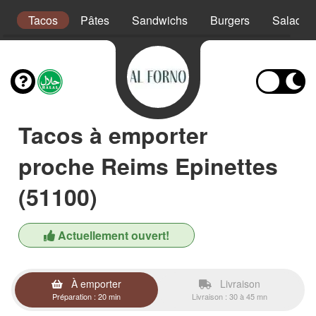
s
Tacos
Pâtes
Sandwichs
Burgers
Salades
Tacos à emporter
proche Reims Epinettes
(51100)
Actuellement ouvert!
À emporter
Livraison
Préparation : 20 min
Livraison : 30 à 45 mn