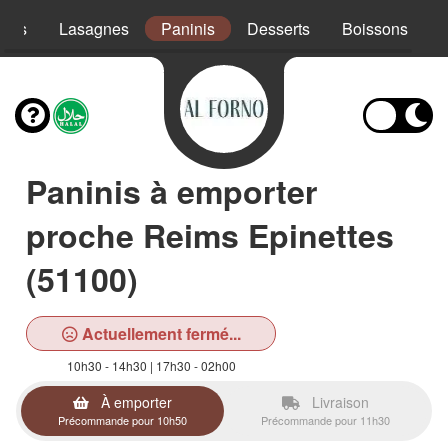
ades
Lasagnes
Paninis
Desserts
Boissons
Paninis à emporter
proche Reims Epinettes
(51100)
Actuellement fermé...
10h30 - 14h30 | 17h30 - 02h00
À emporter
Livraison
Précommande pour 10h50
Précommande pour 11h30