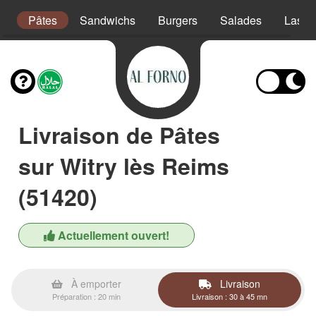
s
Pâtes
Sandwichs
Burgers
Salades
Lasag
Livraison de Pâtes
sur Witry lès Reims
(51420)
Actuellement ouvert!
À emporter
Livraison
Préparation : 20 min
Livraison : 30 à 45 mn