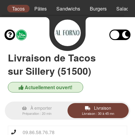
s
Tacos
Pâtes
Sandwichs
Burgers
Salades
Livraison de Tacos
sur Sillery (51500)
Actuellement ouvert!
À emporter
Livraison
Préparation : 20 min
Livraison : 30 à 45 mn
09.86.58.76.78