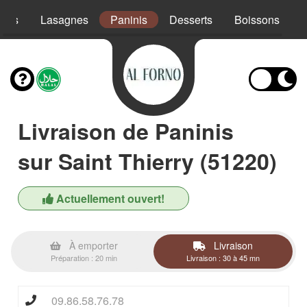
ades
Lasagnes
Paninis
Desserts
Boissons
Livraison de Paninis
sur Saint Thierry (51220)
Actuellement ouvert!
À emporter
Livraison
Préparation : 20 min
Livraison : 30 à 45 mn
09.86.58.76.78