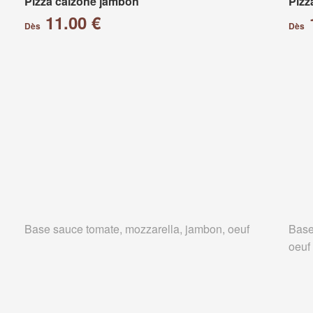
Pizza calzone jambon
Pizz
11.00 €
Dès
Dès
Base sauce tomate, mozzarella, jambon, oeuf
Base
oeuf