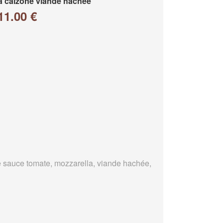
a calzone viande hachée
11.00 €
 sauce tomate, mozzarella, viande hachée,