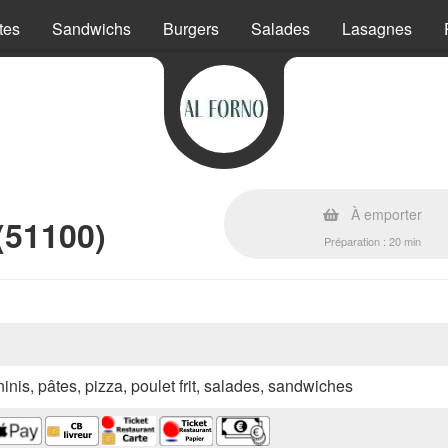
tes
Sandwichs
Burgers
Salades
Lasagnes
À emporter
(51100)
Préparation : 20 min
inis, pâtes, pizza, poulet frit, salades, sandwiches