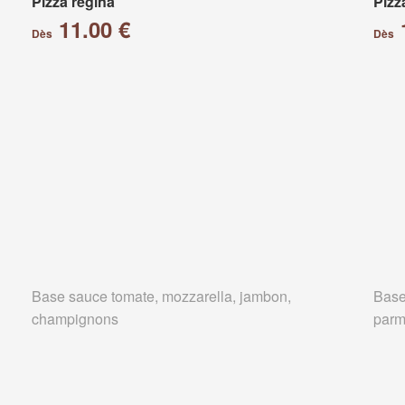
Pizza régina
Pizz
11.00 €
Dès
Dès
Base sauce tomate, mozzarella, jambon,
Base
champignons
parm