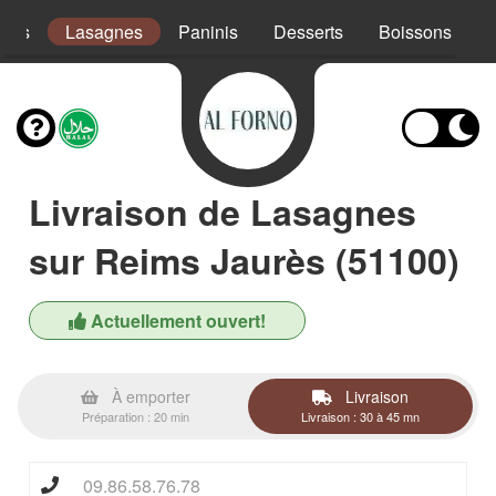
ades
Lasagnes
Paninis
Desserts
Boissons
Livraison de Lasagnes
sur Reims Jaurès (51100)
Actuellement ouvert!
À emporter
Livraison
Préparation : 20 min
Livraison : 30 à 45 mn
09.86.58.76.78