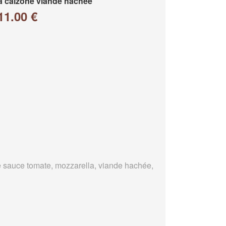
a calzone viande hachée
11.00 €
 sauce tomate, mozzarella, viande hachée,