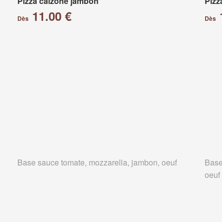
Pizza calzone jambon
Pizz
11.00 €
Dès
Dès
Base sauce tomate, mozzarella, jambon, oeuf
Base
oeuf