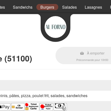
tes
Sandwichs
Burgers
Salades
Lasagnes
À emporter
 (51100)
Précommande pour 10h50
inis, pâtes, pizza, poulet frit, salades, sandwiches