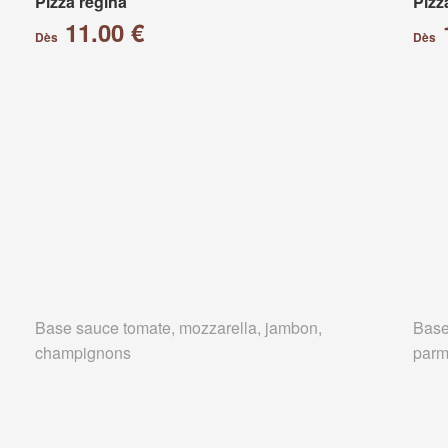
Pizza régina
Pizz
11.00 €
Dès
Dès
Base sauce tomate, mozzarella, jambon,
Base
champignons
parm