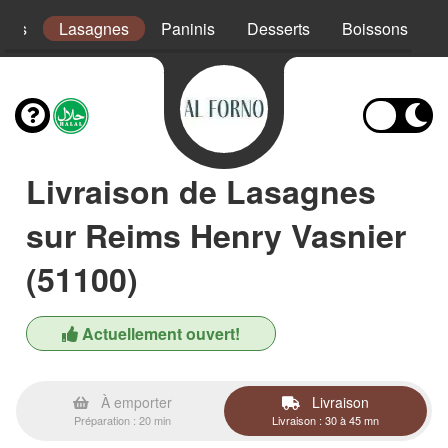
ades
Lasagnes
Paninis
Desserts
Boissons
Livraison de Lasagnes
sur Reims Henry Vasnier
(51100)
Actuellement ouvert!
À emporter
Livraison
Préparation : 20 min
Livraison : 30 à 45 mn