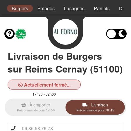
s
Burgers
Salades
Lasagnes
Paninis
Desse
Livraison de Burgers
sur Reims Cernay (51100)
Actuellement fermé...
17h30 - 02h00
À emporter
Livraison
Précommande pour 17h50
Précommande pour 18h15
09.86.58.76.78