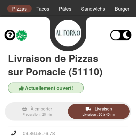
s
Pizzas
Tacos
Pâtes
Sandwichs
Burgers
Livraison de Pizzas
sur Pomacle (51110)
Actuellement ouvert!
À emporter
Livraison
Préparation : 20 min
Livraison : 30 à 45 mn
09.86.58.76.78