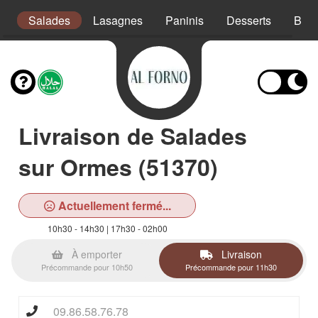
s
Salades
Lasagnes
Paninis
Desserts
Bois
Livraison de Salades
sur Ormes (51370)
Actuellement fermé...
10h30 - 14h30 | 17h30 - 02h00
À emporter
Livraison
Précommande pour 10h50
Précommande pour 11h30
09.86.58.76.78