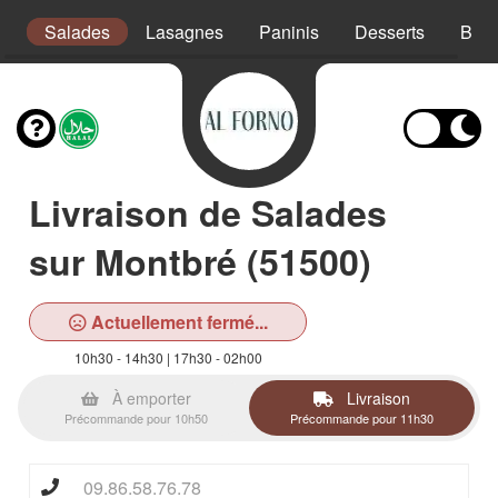
s
Salades
Lasagnes
Paninis
Desserts
Bois
Livraison de Salades
sur Montbré (51500)
Actuellement fermé...
10h30 - 14h30 | 17h30 - 02h00
À emporter
Livraison
Précommande pour 10h50
Précommande pour 11h30
09.86.58.76.78