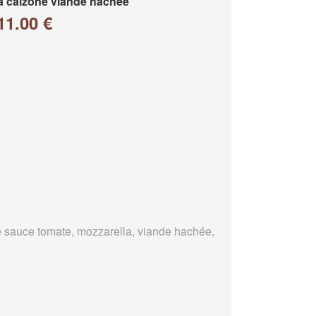
a calzone viande hachée
11.00 €
 sauce tomate, mozzarella, viande hachée,