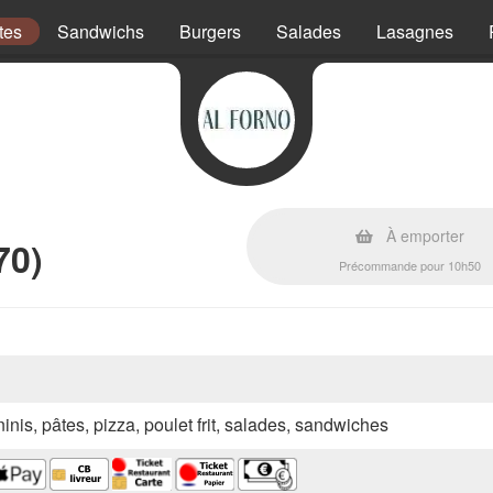
tes
Sandwichs
Burgers
Salades
Lasagnes
À emporter
70)
Précommande pour 10h50
inis, pâtes, pizza, poulet frit, salades, sandwiches