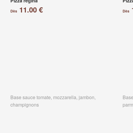
Pizza régina
Pizz
11.00 €
Dès
Dès
Base sauce tomate, mozzarella, jambon,
Base
champignons
parm