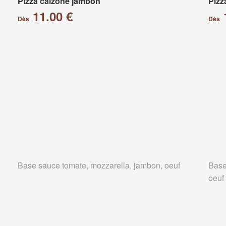
Pizza calzone jambon
Pizz
11.00 €
Dès
Dès
Base sauce tomate, mozzarella, jambon, oeuf
Base
oeuf