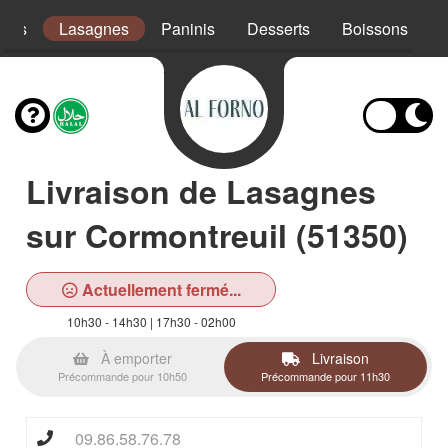
ades
Lasagnes
Paninis
Desserts
Boissons
Livraison de Lasagnes
sur Cormontreuil (51350)
Actuellement fermé...
10h30 - 14h30 | 17h30 - 02h00
À emporter
Livraison
Précommande pour 10h50
Précommande pour 11h30
09.86.58.76.78