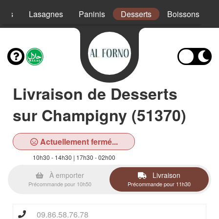
ades
Lasagnes
Paninis
Desserts
Boissons
Livraison de Desserts
sur Champigny (51370)
Actuellement fermé...
10h30 - 14h30 | 17h30 - 02h00
À emporter
Livraison
Précommande pour 10h50
Précommande pour 11h30
09.86.58.76.78