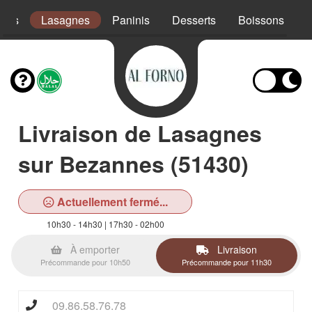
ades
Lasagnes
Paninis
Desserts
Boissons
Livraison de Lasagnes
sur Bezannes (51430)
Actuellement fermé...
10h30 - 14h30 | 17h30 - 02h00
À emporter
Livraison
Précommande pour 10h50
Précommande pour 11h30
09.86.58.76.78