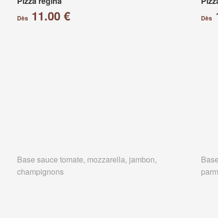
Pizza régina
Pizz
11.00 €
Dès
Dès
Base sauce tomate, mozzarella, jambon,
Base
champignons
parm