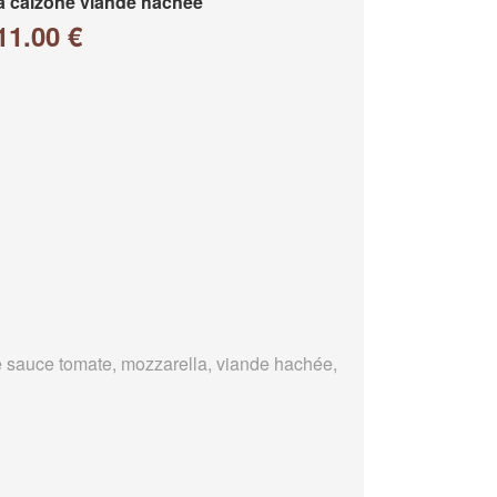
a calzone viande hachée
11.00 €
 sauce tomate, mozzarella, viande hachée,