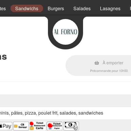
tes
Sandwichs
Burgers
Salades
Lasagnes
hs
À emporter
Précommande pour 10h50
inis, pâtes, pizza, poulet frit, salades, sandwiches