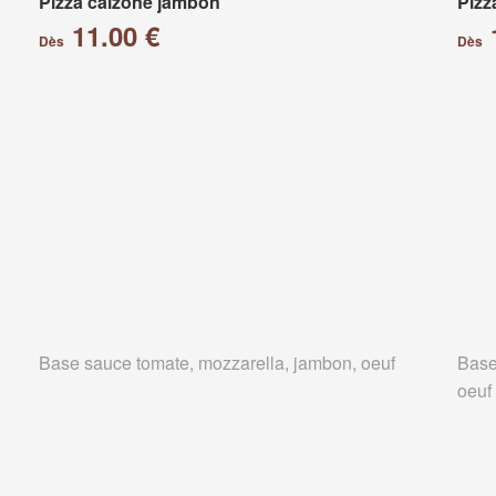
Pizza calzone jambon
Pizz
11.00 €
Dès
Dès
Base sauce tomate, mozzarella, jambon, oeuf
Base
oeuf