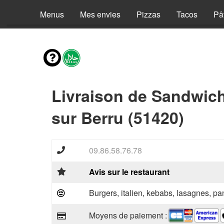
Menus
Mes envies
Pizzas
Tacos
Pâ
Livraison de Sandwic
sur Berru (51420)
09.86.58.76.78
Avis sur le restaurant
Burgers, italien, kebabs, lasagnes, pan
Moyens de paiement :