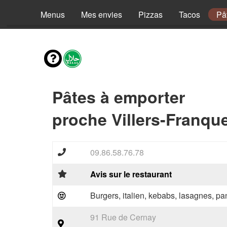
Menus
Mes envies
Pizzas
Tacos
Pâ
Pâtes à emporter
proche Villers-Franqu
09.86.58.76.78
Avis sur le restaurant
Burgers, italien, kebabs, lasagnes, pan
91 Rue de Cernay