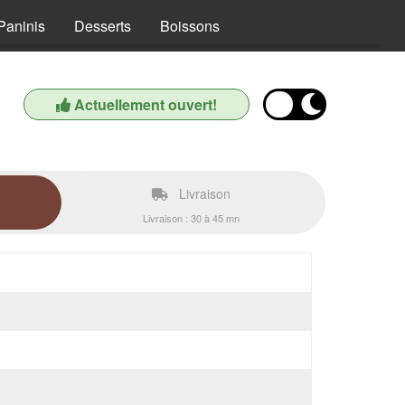
Paninis
Desserts
Boissons
Actuellement ouvert!
Livraison
Livraison : 30 à 45 mn