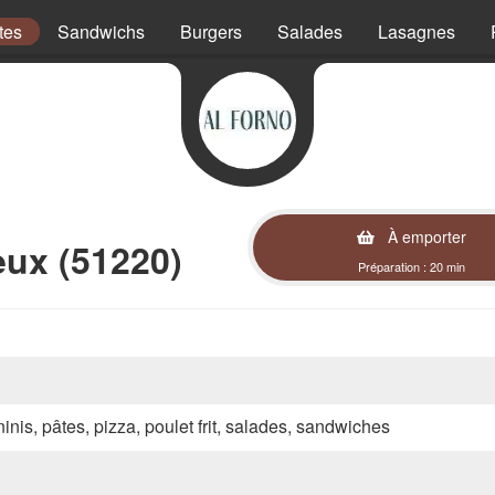
tes
Sandwichs
Burgers
Salades
Lasagnes
À emporter
eux (51220)
Préparation : 20 min
inis, pâtes, pizza, poulet frit, salades, sandwiches