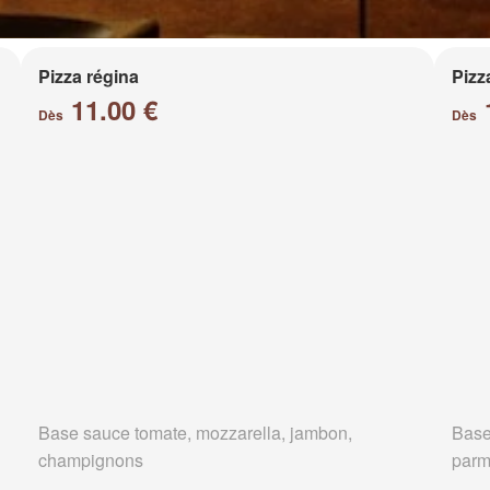
Pizza régina
Pizz
11.00 €
Dès
Dès
Base sauce tomate, mozzarella, jambon,
Base
champignons
parm