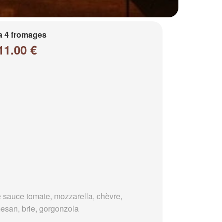
a 4 fromages
11.00 €
 sauce tomate, mozzarella, chèvre,
esan, brie, gorgonzola