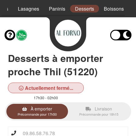
ades
Lasagnes
Paninis
Desserts
Boissons
Desserts à emporter
proche Thil (51220)
Actuellement fermé...
17h30 - 02h00
À emporter
Livraison
Précommande pour 17h50
Précommande pour 18h15
09.86.58.76.78