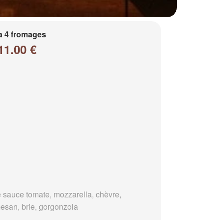
a 4 fromages
11.00 €
 sauce tomate, mozzarella, chèvre,
esan, brie, gorgonzola