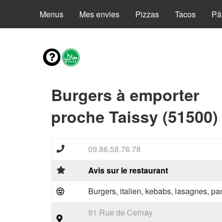
Menus
Mes envies
Pizzas
Tacos
Pâ
Burgers à emporter
proche Taissy (51500)
09.86.58.76.78
Avis sur le restaurant
Burgers, italien, kebabs, lasagnes, pan
91 Rue de Cernay