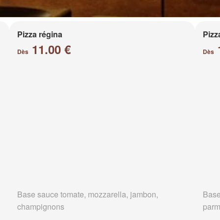
Pizza régina
Pizz
11.00 €
Dès
Dès
Base sauce tomate, mozzarella, jambon,
Base
champignons
parm