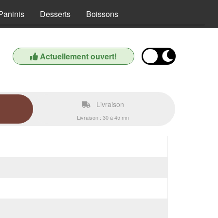
Paninis
Desserts
Boissons
Actuellement ouvert!
Livraison
Livraison : 30 à 45 mn