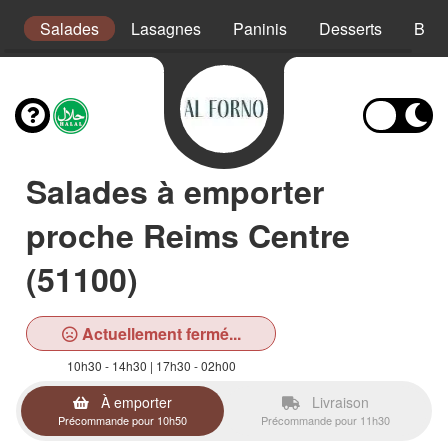
s
Salades
Lasagnes
Paninis
Desserts
Bois
Salades à emporter
proche Reims Centre
(51100)
Actuellement fermé...
10h30 - 14h30 | 17h30 - 02h00
À emporter
Livraison
Précommande pour 10h50
Précommande pour 11h30