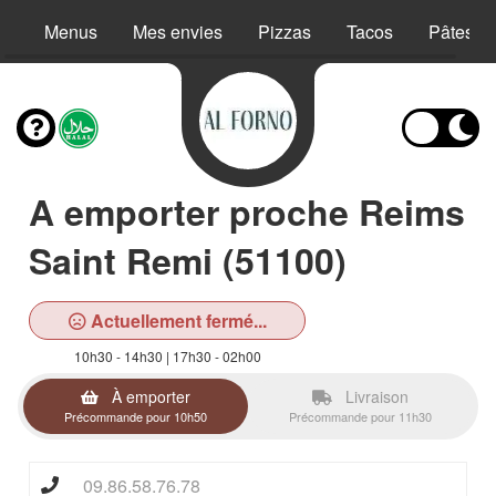
Menus
Mes envies
Pizzas
Tacos
Pâtes
A emporter proche Reims
Saint Remi (51100)
Actuellement fermé...
10h30 - 14h30 | 17h30 - 02h00
À emporter
Livraison
Précommande pour 10h50
Précommande pour 11h30
09.86.58.76.78