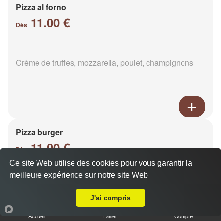
Pizza al forno
11.00 €
Dès
Crème de truffes, mozzarella, poulet, champignons
Pizza burger
11.00 €
Dès
Ce site Web utilise des cookies pour vous garantir la
meilleure expérience sur notre site Web
A Emporter sur Reims Saint Remi
Base sauce burger, mozzarella, viande hachée,
oignons, cheddar, poivrons
J'ai compris
Accueil
Panier
Compte