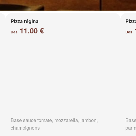
Pizza régina
Pizz
11.00 €
Dès
Dès
Base sauce tomate, mozzarella, jambon,
Base
champignons
parm