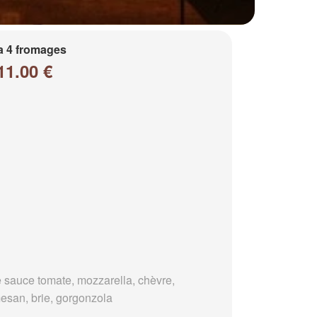
a 4 fromages
11.00 €
 sauce tomate, mozzarella, chèvre,
esan, brie, gorgonzola