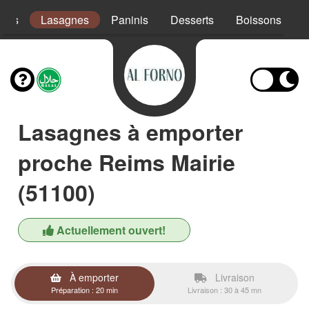
ades
Lasagnes
Paninis
Desserts
Boissons
Lasagnes à emporter
proche Reims Mairie
(51100)
Actuellement ouvert!
À emporter
Livraison
Préparation : 20 min
Livraison : 30 à 45 mn