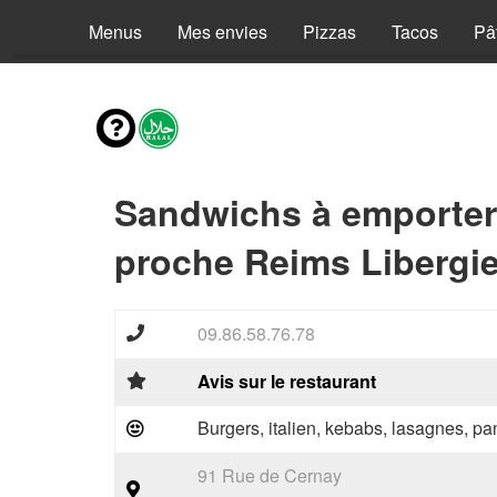
Menus
Mes envies
Pizzas
Tacos
Pâ
Sandwichs à emporter
proche Reims Libergie
09.86.58.76.78
Avis sur le restaurant
Burgers, italien, kebabs, lasagnes, pan
91 Rue de Cernay