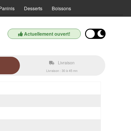
Paninis
Desserts
Boissons
Actuellement ouvert!
Livraison
Livraison : 30 à 45 mn