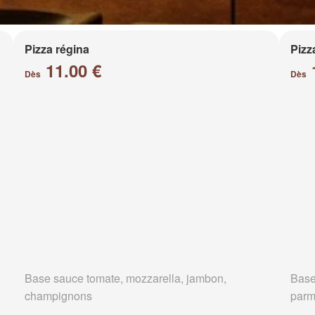
Pizza régina
Pizz
11.00 €
Dès
Dès
Base sauce tomate, mozzarella, jambon,
Base
champignons
parm