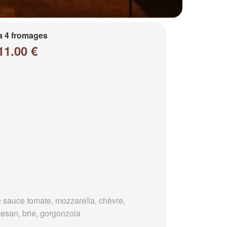
a 4 fromages
11.00 €
 sauce tomate, mozzarella, chèvre,
esan, brie, gorgonzola