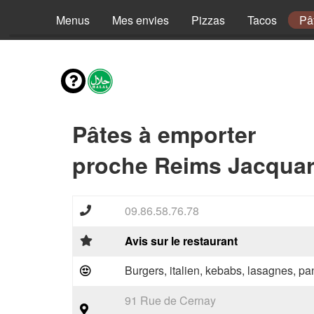
Menus
Mes envies
Pizzas
Tacos
Pâ
Pâtes à emporter
proche Reims Jacquar
09.86.58.76.78
Avis sur le restaurant
Burgers, italien, kebabs, lasagnes, pan
91 Rue de Cernay