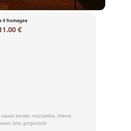
a 4 fromages
11.00 €
 sauce tomate, mozzarella, chèvre,
esan, brie, gorgonzola