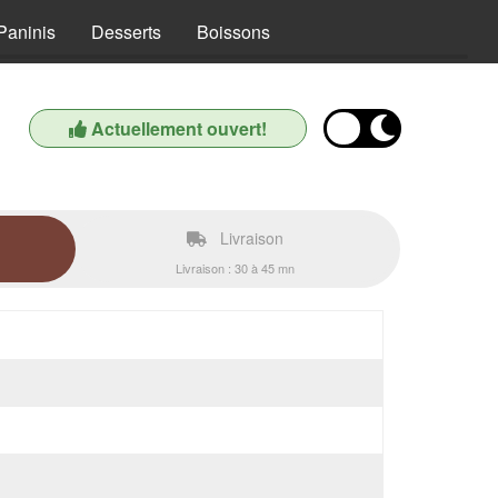
Paninis
Desserts
Boissons
Actuellement ouvert!
Livraison
Livraison : 30 à 45 mn