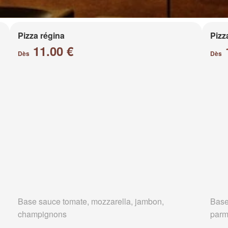
Pizza régina
Pizz
11.00 €
Dès
Dès
Base sauce tomate, mozzarella, jambon,
Base
champignons
parm