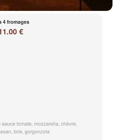
a 4 fromages
11.00 €
 sauce tomate, mozzarella, chèvre,
esan, brie, gorgonzola