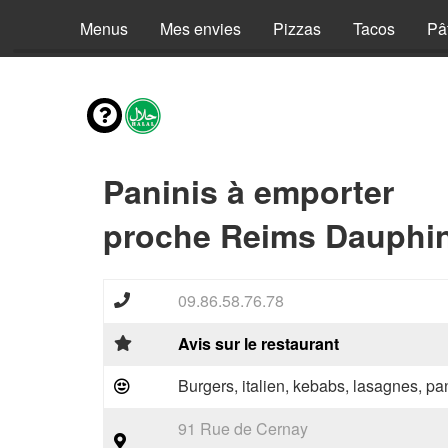
Menus
Mes envies
Pizzas
Tacos
Pâ
Paninis à emporter
proche Reims Dauphin
09.86.58.76.78
Avis sur le restaurant
Burgers, italien, kebabs, lasagnes, pan
91 Rue de Cernay