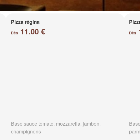
Pizza régina
Pizz
11.00 €
Dès
Dès
Base sauce tomate, mozzarella, jambon,
Base
champignons
parm