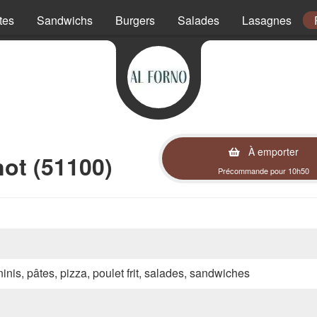
tes
Sandwichs
Burgers
Salades
Lasagnes
À emporter
ot (51100)
Précommande pour 10h50
inis, pâtes, pizza, poulet frit, salades, sandwiches