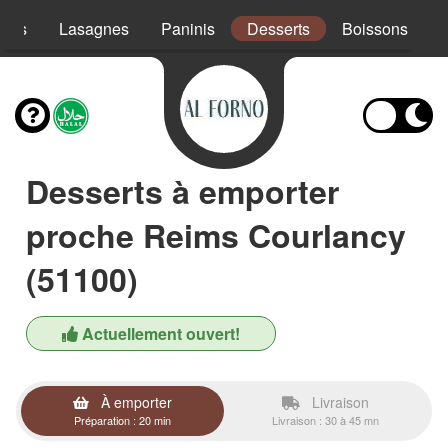
ades
Lasagnes
Paninis
Desserts
Boissons
Desserts à emporter
proche Reims Courlancy
(51100)
Actuellement ouvert!
À emporter
Livraison
Préparation : 20 min
Livraison : 30 à 45 mn