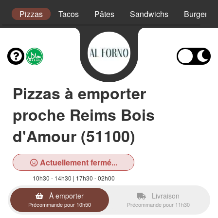
s
Pizzas
Tacos
Pâtes
Sandwichs
Burgers
Pizzas à emporter
proche Reims Bois
d'Amour (51100)
Actuellement fermé...
10h30 - 14h30 | 17h30 - 02h00
À emporter
Livraison
Précommande pour 10h50
Précommande pour 11h30