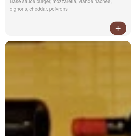
Base sauce burger, mozzarella, viande hachée,
oignons, cheddar, poivrons