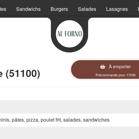
tes
Sandwichs
Burgers
Salades
Lasagnes
À emporter
 (51100)
Précommande pour 17h50
inis, pâtes, pizza, poulet frit, salades, sandwiches