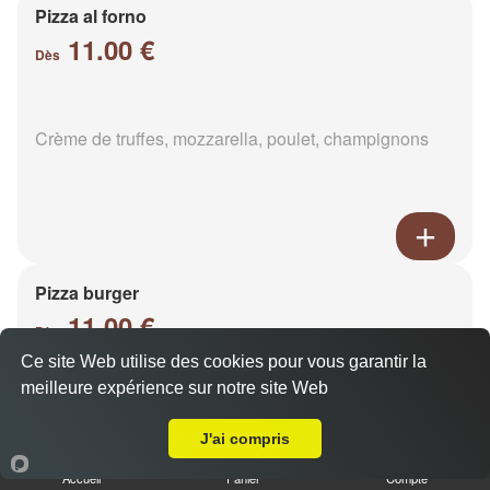
Pizza al forno
11.00 €
Dès
Crème de truffes, mozzarella, poulet, champignons
Pizza burger
11.00 €
Dès
Ce site Web utilise des cookies pour vous garantir la
meilleure expérience sur notre site Web
A Emporter sur Ormes
Base sauce burger, mozzarella, viande hachée,
oignons, cheddar, poivrons
J'ai compris
Accueil
Panier
Compte