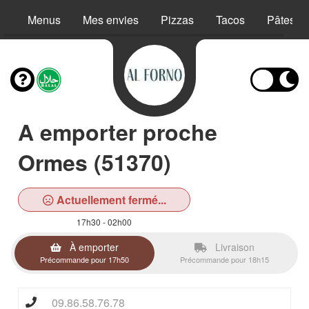
Menus
Mes envies
Pizzas
Tacos
Pâtes
A emporter proche
Ormes (51370)
Actuellement fermé...
17h30 - 02h00
À emporter
Livraison
Précommande pour 17h50
Précommande pour 18h15
09.86.58.76.78